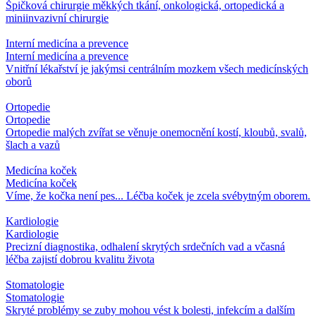
Špičková chirurgie měkkých tkání, onkologická, ortopedická a
miniinvazivní chirurgie
Interní medicína a prevence
Interní medicína a prevence
Vnitřní lékařství je jakýmsi centrálním mozkem všech medicínských
oborů
Ortopedie
Ortopedie
Ortopedie malých zvířat se věnuje onemocnění kostí, kloubů, svalů,
šlach a vazů
Medicína koček
Medicína koček
Víme, že kočka není pes... Léčba koček je zcela svébytným oborem.
Kardiologie
Kardiologie
Precizní diagnostika, odhalení skrytých srdečních vad a včasná
léčba zajistí dobrou kvalitu života
Stomatologie
Stomatologie
Skryté problémy se zuby mohou vést k bolesti, infekcím a dalším