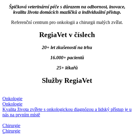
Špičková veterinární péče s důrazem na odbornost, inovace,
kvalitu života domácích mazlíčků a individuální přístup.
Referenční centrum pro onkologii a chirurgii malých zvířat.
RegiaVet v číslech
20+ let zkušeností na trhu
16.000+ pacientů
25+ lékařů
Služby RegiaVet
Onkologie
Onkologie
Kvalita života zvířete s onkologickou diagnózou a lidský přístup je u
nás na prvním místě
Chirurgie
Chirurgie