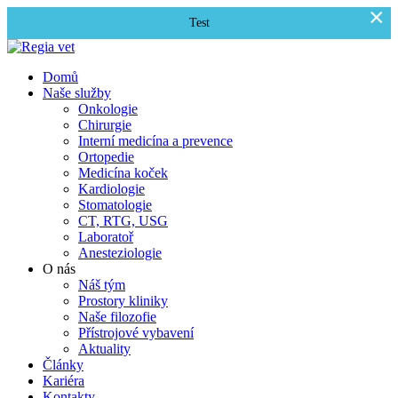
×
Test
Domů
Naše služby
Onkologie
Chirurgie
Interní medicína a prevence
Ortopedie
Medicína koček
Kardiologie
Stomatologie
CT, RTG, USG
Laboratoř
Anesteziologie
O nás
Náš tým
Prostory kliniky
Naše filozofie
Přístrojové vybavení
Aktuality
Články
Kariéra
Kontakty