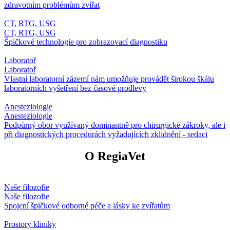
zdravotním problémům zvířat
CT, RTG, USG
CT, RTG, USG
Špičkové technologie pro zobrazovací diagnostiku
Laboratoř
Laboratoř
Vlastní laboratorní zázemí nám umožňuje provádět širokou škálu
laboratorních vyšetření bez časové prodlevy
Anesteziologie
Anesteziologie
Podpůrný obor využívaný dominantně pro chirurgické zákroky, ale i
při diagnostických procedurách vyžadujících zklidnění - sedaci
O RegiaVet
Naše filozofie
Naše filozofie
Spojení špičkové odborné péče a lásky ke zvířatům
Prostory kliniky