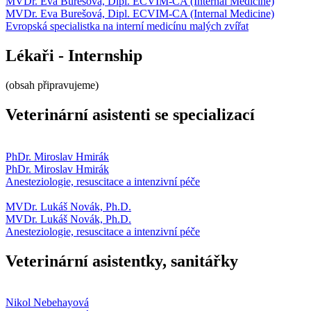
MVDr. Eva Burešová, Dipl. ECVIM-CA (Internal Medicine)
MVDr. Eva Burešová, Dipl. ECVIM-CA (Internal Medicine)
Evropská specialistka na interní medicínu malých zvířat
Lékaři - Internship
(obsah připravujeme)
Veterinární asistenti se specializací
PhDr. Miroslav Hmirák
PhDr. Miroslav Hmirák
Anesteziologie, resuscitace a intenzivní péče
MVDr. Lukáš Novák, Ph.D.
MVDr. Lukáš Novák, Ph.D.
Anesteziologie, resuscitace a intenzivní péče
Veterinární asistentky, sanitářky
Nikol Nebehayová