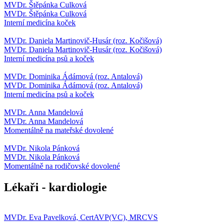
MVDr. Štěpánka Culková
MVDr. Štěpánka Culková
Interní medicína koček
MVDr. Daniela Martinovič-Husár (roz. Kočišová)
MVDr. Daniela Martinovič-Husár (roz. Kočišová)
Interní medicína psů a koček
MVDr. Dominika Ádámová (roz. Antalová)
MVDr. Dominika Ádámová (roz. Antalová)
Interní medicína psů a koček
MVDr. Anna Mandelová
MVDr. Anna Mandelová
Momentálně na mateřské dovolené
MVDr. Nikola Pánková
MVDr. Nikola Pánková
Momentálně na rodičovské dovolené
Lékaři - kardiologie
MVDr. Eva Pavelková, CertAVP(VC), MRCVS