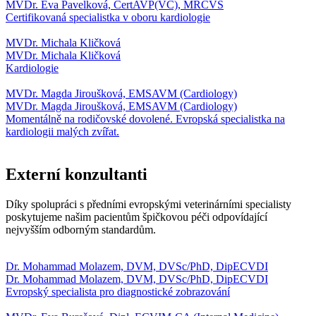
MVDr. Eva Pavelková, CertAVP(VC), MRCVS
Certifikovaná specialistka v oboru kardiologie
MVDr. Michala Kličková
MVDr. Michala Kličková
Kardiologie
MVDr. Magda Jiroušková, EMSAVM (Cardiology)
MVDr. Magda Jiroušková, EMSAVM (Cardiology)
Momentálně na rodičovské dovolené. Evropská specialistka na
kardiologii malých zvířat.
Externí konzultanti
Díky spolupráci s předními evropskými veterinárními specialisty
poskytujeme našim pacientům špičkovou péči odpovídající
nejvyšším odborným standardům.
Dr. Mohammad Molazem, DVM, DVSc/PhD, DipECVDI
Dr. Mohammad Molazem, DVM, DVSc/PhD, DipECVDI
Evropský specialista pro diagnostické zobrazování