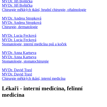
MVDr. Jiří Boštička
MVDr. Jiří Boštička
Chirurgie měkkých tkání, hrudní chirurgie, oftalmologie
MVDr. Andrea Stropková
MVDr. Andrea Stropková
Chirurgie, dermatologie
MVDr. Lucia Fecková
MVDr. Lucia Fecková
Stomatologie, interní medicína psů a koček
MVDr. Anna Kartseva
MVDr. Anna Kartseva
Stomatologie, stomatochirurgie
MVDr. David Traxl
MVDr. David Traxl
Chirurgie měkkých tkání, interní medicína
Lékaři - interní medicína, felinní
medicína