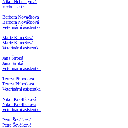
Nikol Nebehayová
Vrchní sestra
Barbora Nováčková
Barbora Nováčková
Veterinární asistentka
Marie Klimešová
Marie Klimešová
Veterinární asistentka
Jana Široká
Jana Široká
Veterinární asistentka
Tereza Příhodová
Tereza Příhodová
Veterinární asistentka
Nikol Knoflíčková
Nikol Knoflíčková
Veterinární asistentka
Petra Ševčíková
Petra Ševčíková