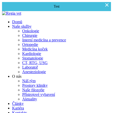
×
Test
Domů
Naše služby
Onkologie
Chirurgie
Interní medicína a prevence
Ortopedie
Medicína koček
Kardiologie
Stomatologie
CT, RTG, USG
Laboratoř
Anesteziologie
O nás
Náš tým
Prostory kliniky
Naše filozofie
Přístrojové vybavení
Aktuality
Články
Kariéra
Kontakty