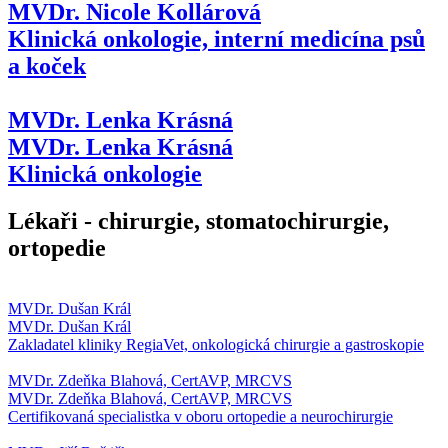
MVDr. Nicole Kollárová
Klinická onkologie, interní medicína psů
a koček
MVDr. Lenka Krásná
MVDr. Lenka Krásná
Klinická onkologie
Lékaři - chirurgie, stomatochirurgie,
ortopedie
MVDr. Dušan Král
MVDr. Dušan Král
Zakladatel kliniky RegiaVet, onkologická chirurgie a gastroskopie
MVDr. Zdeňka Blahová, CertAVP, MRCVS
MVDr. Zdeňka Blahová, CertAVP, MRCVS
Certifikovaná specialistka v oboru ortopedie a neurochirurgie