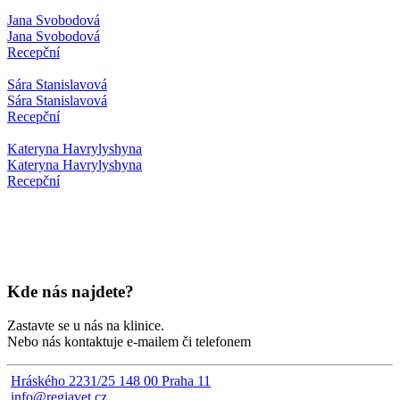
Jana Svobodová
Jana Svobodová
Recepční
Sára Stanislavová
Sára Stanislavová
Recepční
Kateryna Havrylyshyna
Kateryna Havrylyshyna
Recepční
Kde nás najdete?
Zastavte se u nás na klinice.
Nebo nás kontaktuje e-mailem či telefonem
Hráského 2231/25 148 00 Praha 11
info@regiavet.cz