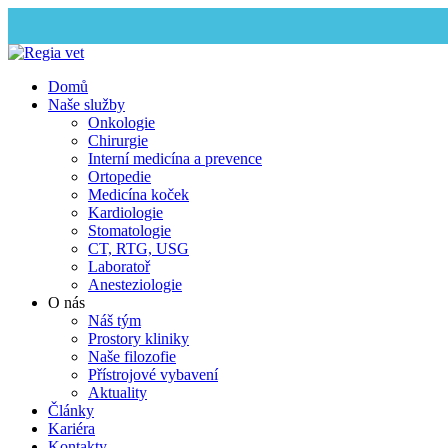
Domů
Naše služby
Onkologie
Chirurgie
Interní medicína a prevence
Ortopedie
Medicína koček
Kardiologie
Stomatologie
CT, RTG, USG
Laboratoř
Anesteziologie
O nás
Náš tým
Prostory kliniky
Naše filozofie
Přístrojové vybavení
Aktuality
Články
Kariéra
Kontakty