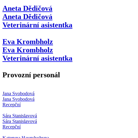
Aneta Dědičová
Aneta Dědičová
Veterinární asistentka
Eva Krombholz
Eva Krombholz
Veterinární asistentka
Provozní personál
Jana Svobodová
Jana Svobodová
Recepční
Sára Stanislavová
Sára Stanislavová
Recepční
Kateryna Havrylyshyna