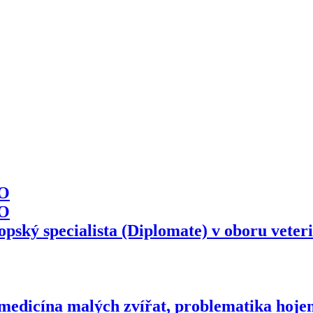
VO
VO
pský specialista (Diplomate) v oboru veteri
 medicína malých zvířat, problematika hoje