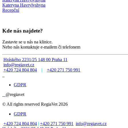
Kateryna Havrylyshyna
Recepční
Kde nás najdete?
Zastavte se u nás na klinice.
Nebo nás kontaktuje e-mailem či telefonem
Hráského 2231/25 148 00 Praha 11
info@regiavet.cz
+420 724 804 804
|
+420 271 750 991
GDPR
@regiavet
© All rights reserved RegiaVet 2026
GDPR
+420 724 804 804
|
+420 271 750 991
info@regiavet.cz