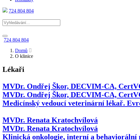
724 804 804
724 804 804
Domů
O klinice
Lékaři
MVDr. Ondřej Škor, DECVIM-CA, Cert
MVDr. Ondřej Škor, DECVIM-CA, Cert
Medicínský vedoucí veterinární lékař. Evro
MVDr. Renata Kratochvílová
MVDr. Renata Kratochvílová
Klinická onkologie, interní a behaviorální